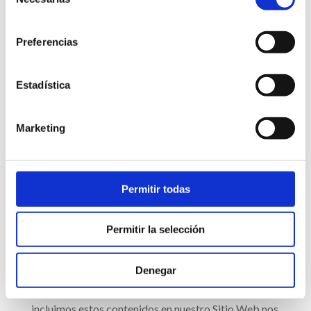
cookies; su versión móvil no las usa. Las cookies son
de
consentimiento
ficheros creados en el navegador del usuario para
registrar su actividad en el Sitio Web y permitirle
Preferencias
una navegación más fluida y personalizada.
Estadística
Las cookies no son virus informáticos. No dañan su
ordenador ni ralentizan su funcionamiento. Puede
eliminarlas en cualquier momento, o rechazarlas
Marketing
configurando el programa de navegación que utiliza.
Usted puede recibir dos tipos de cookies al visitar
Permitir todas
nuestra web:
Cookies de terceros.
Permitir la selección
En alguna página del Sitio Web se muestra contenido
Denegar
embebido o invocado a través del cual se pueden
estar instalando cookies de terceros. Cuando
incluimos estos contenidos en nuestro Sitio Web nos