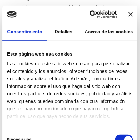
sociales, a menos que se obtuviera puntual y
expresamente el consentimiento del usuario para
ello.
Consentimiento
Detalles
Acerca de las cookies
Derechos:
Cuando, debido a la propia naturaleza de las redes
Esta página web usa cookies
sociales, el ejercicio efectivo de los derechos de
Las cookies de este sitio web se usan para personalizar
protección de datos del seguidor quede supeditado
el contenido y los anuncios, ofrecer funciones de redes
a la modificación del perfil personal de éste, Ostéon
sociales y analizar el tráfico. Además, compartimos
le ayudará y aconsejará a tal fin en la medida de sus
información sobre el uso que haga del sitio web con
posibilidades.
nuestros partners de redes sociales, publicidad y análisis
web, quienes pueden combinarla con otra información
Navegación web (cookies)
que les haya proporcionado o que hayan recopilado a
partir del uso que haya hecho de sus servicios.
Qué son las cookies.
La versión de escritorio del Sitio Web utiliza
Selección
Necesarias