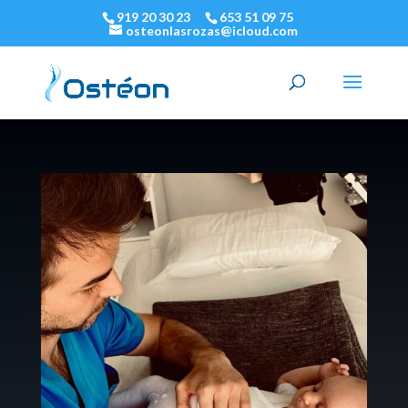
919 20 30 23
653 51 09 75
osteonlasrozas@icloud.com