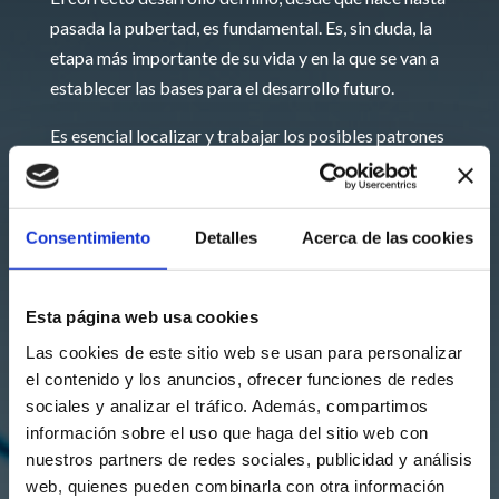
pasada la pubertad, es fundamental. Es, sin duda, la
etapa más importante de su vida y en la que se van a
establecer las bases para el desarrollo futuro.
Es esencial localizar y trabajar los posibles patrones
tensionales que pueden interferir en el correcto
crecimiento y desarrollo.
Consentimiento
Detalles
Acerca de las cookies
Los principales motivos de consulta son por cólicos,
reflujo, exceso de mocos y estreñimiento, en los que
no solo obtiene beneficio el bebé o niño, sino que
Esta página web usa cookies
también, mejora el bienestar de toda la familia y son
Las cookies de este sitio web se usan para personalizar
alteraciones que, en la gran mayoría de los casos,
el contenido y los anuncios, ofrecer funciones de redes
tienen fácil solución. Pero hay muchas más cosas.
sociales y analizar el tráfico. Además, compartimos
información sobre el uso que haga del sitio web con
Te ofrecemos un servicio integral de fisioterapia y
nuestros partners de redes sociales, publicidad y análisis
osteopatía infantil para cubrir todas las necesidades
web, quienes pueden combinarla con otra información